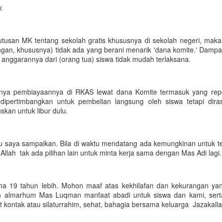
.
eputusan MK tentang sekolah gratis khususnya di sekolah negeri, ma
ngan, khususnya) tidak ada yang berani menarik 'dana komite.' Damp
g anggarannya dari (orang tua) siswa tidak mudah terlaksana.
sanya pembiayaannya di RKAS lewat dana Komite termasuk yang rep
dipertimbangkan untuk pembelian langsung oleh siswa tetapi dir
skan untuk libur dulu.
rlu saya sampaikan. Bila di waktu mendatang ada kemungkinan untuk ter
 Allah tak ada pilihan lain untuk minta kerja sama dengan Mas Adi lagi
ma 19 tahun lebih. Mohon maaf atas kekhilafan dan kekurangan ya
an almarhum Mas Luqman manfaat abadi untuk siswa dan kami, serta
t kontak atau silaturrahim, sehat, bahagia bersama keluarga Jazakall