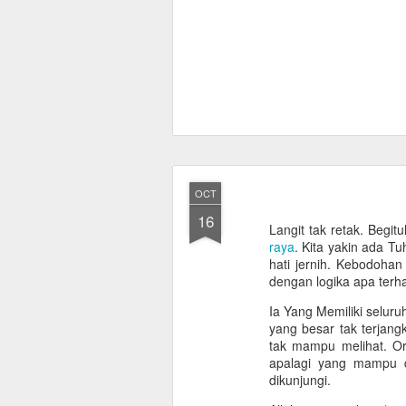
OCT
16
Langit tak retak. Begit
raya
. Kita yakin ada T
hati jernih. Kebodoha
dengan logika apa terh
Ia Yang Memiliki seluru
yang besar tak terjan
tak mampu melihat. Ora
apalagi yang mampu di
dikunjungi.