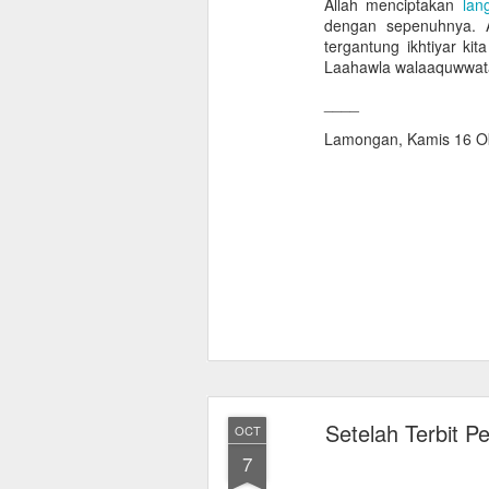
Allah menciptakan
lang
dengan sepenuhnya.
tergantung ikhtiyar ki
Laahawla walaaquwwata 
____
Lamongan, Kamis 16 O
Setelah Terbit P
OCT
7