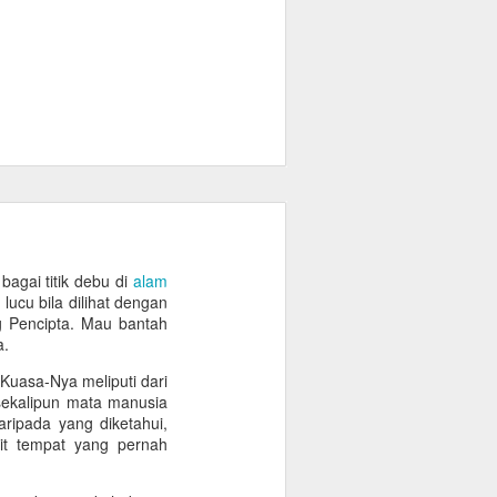
bagai titik debu di
alam
ucu bila dilihat dengan
g Pencipta. Mau bantah
a.
 Kuasa-Nya meliputi dari
sekalipun mata manusia
aripada yang diketahui,
kit tempat yang pernah