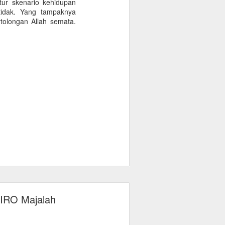
tur skenario kehidupan
idak. Yang tampaknya
rtolongan Allah semata.
PIRO Majalah