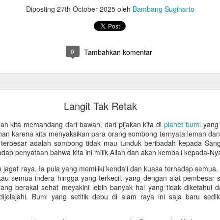
Diposting
27th October 2025
oleh
Bambang Sugiharto
0
Tambahkan komentar
Langit Tak Retak
ulah kita memandang dari bawah, dari pijakan kita di
planet bumi
yang 
uhan karena kita menyaksikan para orang sombong ternyata lemah dan l
n terbesar adalah sombong tidak mau tunduk beribadah kepada San
adap penyataan bahwa kita ini milik Allah dan akan kembali kepada-Ny
h jagat raya, Ia pula yang memiliki kendali dan kuasa terhadap semua.
gkau semua indera hingga yang terkecil, yang dengan alat pembesar 
ng berakal sehat meyakini lebih banyak hal yang tidak diketahui d
jelajahi. Bumi yang setitik debu di alam raya ini saja baru sedi