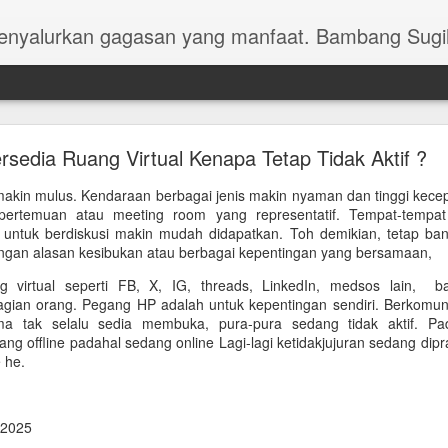
menyalurkan gagasan yang manfaat. Bambang Sugi
rsedia Ruang Virtual Kenapa Tetap Tidak Aktif ?
 makin mulus. Kendaraan berbagai jenis makin nyaman dan tinggi kec
 pertemuan atau meeting room yang representatif. Tempat-tempat 
untuk berdiskusi makin mudah didapatkan. Toh demikian, tetap ban
ngan alasan kesibukan atau berbagai kepentingan yang bersamaan,
g virtual seperti FB, X, IG, threads, LinkedIn, medsos lain, 
gian orang. Pegang HP adalah untuk kepentingan sendiri. Berkomuni
ma tak selalu sedia membuka, pura-pura sedang tidak aktif. Pad
ng offline padahal sedang online Lagi-lagi ketidakjujuran sedang dipr
 he.
 2025