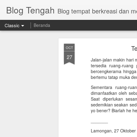
Blog Tengah
Blog tempat berkreasi dan 
Classic
Beranda
Te
OCT
27
Jalan-jalan makin hari
tersedia ruang-ruang
bercengkerama hingga 
bertemu tatap muka de
Sementara ruang-ruan
dimanfaatkan oleh seba
Saat diperlukan sesa
sedemikian seakan seda
yo bener? Biarlah he he
_______
Lamongan, 27 Oktober