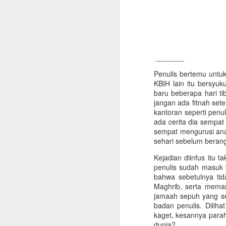
_______
_________
Penulis bertemu untuk
Pak, tolong belikan k
KBIH lain itu bersyu
persyarikatan yang say
baru beberapa hari t
lazim. Penulis berpiki
jangan ada fitnah set
sendiri berapa lembar 
kantoran seperti penu
beliau ini, bahwa baju
ada cerita dia sempat
sempat mengurusi ana
Kebetulan acara saat 
sehari sebelum berang
yang baik. Yang putri
serapinya 'anak STM'. 
Kejadian diinfus itu 
tentu senang melihat p
penulis sudah masuk k
bila anak-anak dan p
bahwa sebetulnya tid
penampilan anak-anak 
Maghrib, serta meman
jamaah sepuh yang se
Penulis sendiri pakai
badan penulis. Diliha
Sujud yang meski punya
kaget, kesannya parah
pensiunan PNS 12 tahu
dunia?