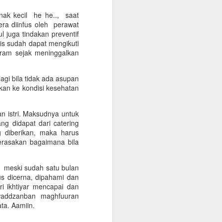
n masih ikut langsung
ntup, amal usaha yang
anak kecil he he.., saat
era diinfus oleh perawat
 juga tindakan preventif
liau sudah mbulak atau
is sudah dapat mengikuti
di depan dalam memberi
hram sejak meninggalkan
a rasa lelah dan perlu
 merasa wajib memenuhi.
gi bila tidak ada asupan
kan ke kondisi kesehatan
tama terlalu sore lewat
 belum buka. Koq tidak
tapi rasanya ingin yang
an istri. Maksudnya untuk
likan. Namun Pak Ja'far
g didapat dari catering
pa. Double lebih baik.
g diberikan, maka harus
merasakan bagaimana bila
n, di lokasi yang sama
 Sujud senyum dan tanya
nten niki kain. Ajenge
a, meski sudah satu bulan
enjahit langganan. Ujar
us dicerna, dipahami dan
 memberi tetap merasa
i ikhtiyar mencapai dan
waddzanban maghfuuran
ata. Aamiin.