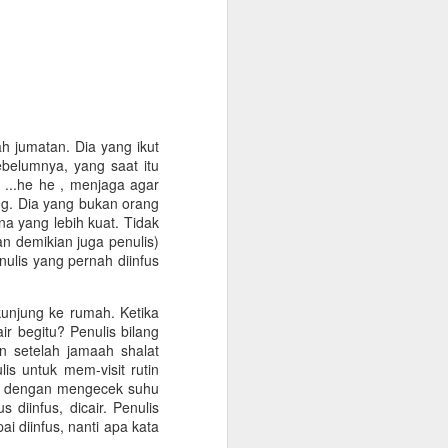
h jumatan. Dia yang ikut
ya. Kebetulan ada uang
ebelumnya, yang saat itu
Namun ada rasa yang tak
 ...he he , menjaga agar
meminta baju baru? Beli
ng. Dia yang bukan orang
odiq, Ketua PCM penerus
a yang lebih kuat. Tidak
g sedang dipakainya.
an demikian juga penulis)
ulis yang pernah diinfus
nak tetap ingin tampil
ang dan berusaha rapi,
g 'mrecet'. Bapak Sujud
kunjung ke rumah. Ketika
. Beliau tentu tak suka
ir begitu? Penulis bilang
an kurang mengimbangi
n setelah jamaah shalat
s untuk mem-visit rutin
on dengan mengecek suhu
. Amat beda dengan Pak
diinfus, dicair. Penulis
kedar melihat aktivitas
i diinfus, nanti apa kata
ahun. Sudah sekitar 10