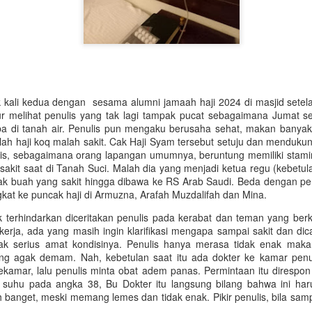
 kali kedua dengan sesama alumni jamaah haji 2024 di masjid setela
ain batik (Muhammadiyah) untuk Pak Jud. Kata Ketua PCM kepada sa
kur melihat penulis yang tak lagi tampak pucat sebagaimana Jumat s
a pegang. Saya tentu langsung mengiyakan, menjawab in sya Allah. 
iba di tanah air. Penulis pun mengaku berusaha sehat, makan banyak
r sosok Bapak 'yang selalu di depan dalam memberi' apa ya merendah 
elah haji koq malah sakit. Cak Haji Syam tersebut setuju dan menduku
pun dapat. Rupanya Bapak Sujud sekedar bisik-bisik ke Pak Ja'far Sh
lis, sebagaimana orang lapangan umumnya, beruntung memiliki stamin
-baju Muhammadiyah yang dimilikinya sudah agak lawas. Termasuk yan
 sakit saat di Tanah Suci. Malah dia yang menjadi ketua regu (kebetul
k buah yang sakit hingga dibawa ke RS Arab Saudi. Beda dengan pen
itu, Akhirussanah SMKM 10 Mantup', meski dikemas sederhana, anak-a
kat ke puncak haji di Armuzna, Arafah Muzdalifah dan Mina.
 mau tak mau ya berdandan. Yang putra pun memakai hem lengan panj
Begitu juga Kepala Sekolah dan guru ada yang ber-jas dan pakaian yan
tak terhindarkan diceritakan penulis pada kerabat dan teman yang ber
ara murid, guru tampil bagus, qurrata a'yun, menyenangkan dipandang
erja, ada yang masih ingin klarifikasi mengapa sampai sakit dan dica
ara guru tampil melas. Namun barangkali ketika itu ada perasa
ak serius amat kondisinya. Penulis hanya merasa tidak enak maka
muda itu.
g agak demam. Nah, kebetulan saat itu ada dokter ke kamar penuli
kamar, lalu penulis minta obat adem panas. Permintaan itu diresp
 batik yang masih lunayan 'meges' karena memakainya tidak sering
t suhu pada angka 38, Bu Dokter itu langsung bilang bahwa ini harus 
 lebih banyak baju organisasi tetapi kegiatan beliau amat padat. Se
 banget, meski memang lemes dan tidak enak. Pikir penulis, bila sampa
n ini. Beliau terrcatat pernah 6 periode memimpin PCM, 30-an t