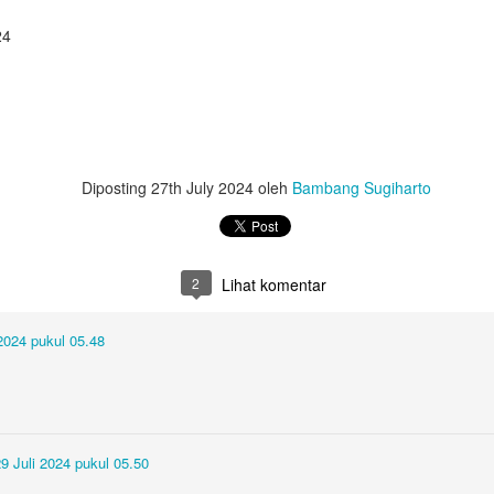
nya seluruh guru di lembaga perguruan Muhammadiyah itu,, dari S
d menyampaikan kajian iftitah yang menyejukkan. Sosok dengan kara
24
-ayat awal QS. Al Mu'minuun. Ayat-ayat yang sering dibacanya bila me
hli surga firdaus. Penulis saat itu 'heran dan bersyukur' karena 
guhan para guru untuk berjuang, di bidang pendidikan. Padahal s
tegritas di awal tahun ajaran baru. Rupanya beliau sudah merasa 'tak
rlanjut, in sya Allah.
Diposting
27th July 2024
oleh
Bambang Sugiharto
Sujudna telah melahirkan banyak murid atau santri. Pak Sujud ta
dakwahkan kebaikan. Ilmu agama, pengalaman, berbagai pengetah
a siapa saja. Ada yang teringat pesannya bahwa berjuang (dalam agam
ar menyampaiakan bahkan mencontohkan. Pak Sujud niki sampun cuk
2
Lihat komentar
ah dicurahkan, khususnya di Muhammadiyah Mantup. Demikian ujar Pa
an sabar saat membezuk Bapak Sujudna kala sakit.
 2024 pukul 05.48
, Bapak Sujudna telah melahirkan banyak anak atau kader perjua
iyahnya sudah cukup banyak. Sebuah tulisan menyebutnya pilar filan
rang pejuang, kawan dan lawan segan dan respek padanya. Wallaahu
ala berfirman:
9 Juli 2024 pukul 05.50
 orang-orang mukmin.