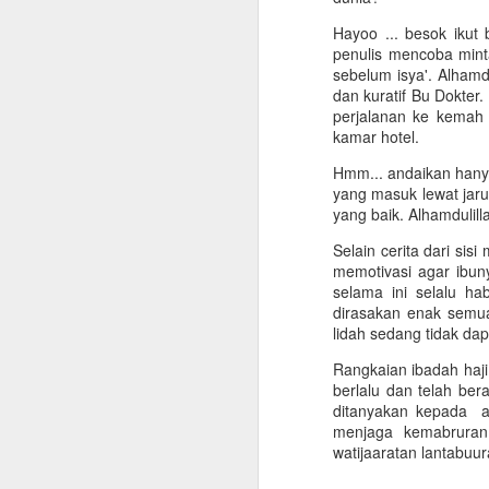
tahunan aktif di Laz
membina SMK serta di
Hayoo ... besok ikut
berusia 4 tahun ini. Be
penulis mencoba mint
sebelum isya'. Alhamd
Sang penerus, Pak Ket
dan kuratif Bu Dokter
kusam merasa tersentu
perjalanan ke kemah 
atau betbagi adalah m
kamar hotel.
perhatian pula. Nggih,
Salah satu bentuk pen
Hmm... andaikan hanya
yang masuk lewat jar
Hari-hari berikutnya p
yang baik. Alhamdulill
depan toko Suara Muha
ke Kantor PDM saja, Pa
Selain cerita dari sis
di toko. Pilihan pasti
memotivasi agar ibun
lalu bilang bahwa B. Ya
selama ini selalu ha
dirasakan enak semua
Penulis akhirnya semp
lidah sedang tidak d
seperti Akhirussanah l
harus mengganti berap
Rangkaian ibadah haji
pakaian jadi kuatir mb
berlalu dan telah ber
beliau yang berbahas
ditanyakan kepada ah
berbesar hati.
menjaga kemabruran
watijaaratan lantabuur
*******
_______