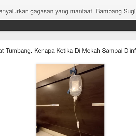
menyalurkan gagasan yang manfaat. Bambang Sugi
k Baru untuk Bapak In Memoriam Bapak Drs. H.Su
t Tumbang. Kenapa Ketika Di Mekah Sampai Diin
Muhammadiyah dari Mantup