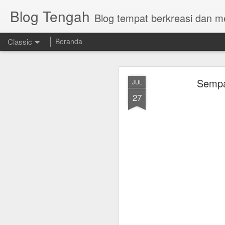
Blog Tengah
Blog tempat berkreasi dan 
Classic
Beranda
POV: Kain Bati
AUG
Sempa
JUL
7
27