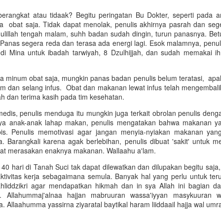
ismu PDM Lamongan dan terakhir menjadi ketuanya.. Di Mantup pu
rektur atau mudir Ponpes Tahfidz Gua Landak Muhammadiyah Ma
 berangkat atau tidaak? Begitu peringatan Bu Dokter, seperti pada 
lum lagi di organisasi atau perkumpulan lainnya.
a obat saja. Tidak dapat menolak, penulis akhirnya pasrah dan seg
ulillah tengah malam, suhh badan sudah dingin, turun panasnya. Betul
ua PCM Pak Ja'far Shodiq, mendengar perkataan bahwa baju-baju ve
. Panas segera reda dan terasa ada energi lagi. Esok malamnya, penul
h hati. Bagaimanapun, seorang Sujudna yang kuat prinsip, selalu 
di Mina untuk ibadah tarwiyah, 8 Dzulhijjah, dan sudah memakai i
anusia biasa. Apalagi usia sudah masuk sepuh, 72 tahun, tentu puny
 Pak. Nanti dibelikan anak-anak. Begitu Pak Jakfar menanggapi dan
ghormatan dan kasih sayang pada beliau.
 minum obat saja, mungkin panas badan penulis belum teratasi, apala
um dan selang infus. Obat dan makanan lewat infus telah mengembali
enulis ada kesempatan ke Lamongan tetapi tidak dapat beli. Yang per
ah dan terima kasih pada tim kesehatan.
mmadiyah, maka sudah tutup. Yang kedua terlalu pagi lewat dan toko
k? Tanya Pak Ketua dengan halus. Saya tahu di sana biasanya ada te
i medis, penulis menduga itu mungkin juga terkait obrolan penulis deng
 lebih banyak. Pertanyaan itu menunjukkan kesungguhan untuk membe
ya anak-anak lahap makan, penulis mengatakan bahwa makanan yan
tik SMK kemarin sudah membelikan. Bila tidak jadi beli pun tidak apa-a
bis. Penulis memotivasi agar jangan menyia-nyiakan makanan yan
. Barangkali karena agak berlebihan, penulis dibuat 'sakit' untuk 
at membelikan. Pada acara yang diselenggarakan Majelis Dikdasme
apat merasakan enaknya makanan. Wallaahu a'lam.
alu, disaksikan Pak Ja'far, penulis memberikan kain tersebut. Pak
a. Mboten, Pak. Niki Pak Ja'far ngengken kula numbasaken. Pangapu
 40 hari di Tanah Suci tak dapat dilewatkan dan dilupakan begitu saj
oten pas. Penulis beralasan demikian. Ooh gak apa-apa. Kula wonten p
aktivitas kerja sebagaimana semula. Banyak hal yang perlu untuk ter
a halus khas orang Kediri, juga beralasan, untuk membuat yang
liddzikri agar mendapatkan hikmah dan in sya Allah ini bagian dar
. Allahummaj'alnaa hajjan mabruuran wassa'iyyan masykuuran 
a. Allaahumma yassirna ziyaratal baytikal haram liiddaail hajja wal umr