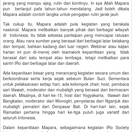
jarang yang mampu ajeg, rutin dan kontinyu. In sya Allah Mapara
pun berlanjut pafa tahun-tahun mendatang. Jadi boleh dikata
Mapara adalah contoh langka untuk pengajian rutin jarak jauh
Tak cukup itu, Mapara adalah pula kegiatan yang berskala
nasional. Mapara melibatkan banyak pihak dari berbagai wilayah
di Indonesia. Itu tidak sebatas partisipan yang mencapai ratusan
orang. Atau nara sumber yang berasal dari berbagai latar belakang
dan tempat, bahkan kadang dari luar negeri. Webinar atau kajian
harian ini pun di-menej oleh teamwork kepanitiaan yang tidak
berasal dari satu tempat atau lembaga, tetapi melibatkan para
santri IRo dari berbagai latar dan daerah.
Ada kepanitaan besar yang merancang kegiatan secara umum dan
berkoordinasi serta kerja sejak sebeum Bulan Suci. Sementara
untuk pelaksanaan setiap hari, ada kelompok chair, host, pembaca
sari tilawah, moderator dan mubaligh yang berasal dari bermacam
daerah. Misalnya, di hari ke-15, host dari Yogyakarta, tilawah dari
Bangkalan, moderator dari Wonogiri, penyelaras dari Nganjuk dan
mubaligh pemateri dari Denpasar Bali. Di hari-hari lain, sejak
Ramadan pertama hingga hari ke-tiga puluh juga variatif dari
seluruh Infonesia.
Dalam kepanitiaan Mapara, sebagaimana kegiatan IRo Society