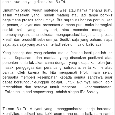
dan keruwetan yang diceritakan Bu Tri.
Umumnya orang 'weruh matenge wae' atau hanya menahu suatu
sajian masakan yang sudah matang atau jadi tanpa berpikir
bagaimana proses sebelumnya. Bila sajian itu berupa pertunjukan
di pentas, di layar atau presentasi di mana pun, maka barangkali
sedikit saja yang menyadari, atau mencoba mengetahui,
membayangkan, atau sekedar mengapresiasi bagaimana proses
kreatif dan produktif sebelumnya. Sedikit saja yang paham, siapa
saja,, apa saja yang ada dan terjadi sebelumnya di balik layar
Yang bekerja dan ysng sekedar memanfaatkan hasil pastilah tak
sama. Kepuasan dan manfaat yang dirasakan penikmat atau
penonton tentu tak akan sama dengan yang didapatkan oleh juru
masak, penggagas dan perancang, sutradara, serta komite atau
panitia. Oleh karena itu, kita mengamati Prof. Imam selalu
beruaaha memberi kesempatan kepada semua santrinya agar
dapat bersungguh-sungguh belajar, untuk akhirnya mskin lebih
tercerahkan dan berdaya untuk menebar kebermanfaatan.
_Enlightening and empowering_ adalah slogan IRo Society.
Tulisan Bu Tri Mulyani yang menggambarkan kerja bersama,
kreativitas, dedikasi juga keikhlasan orang-orang baik, para santri