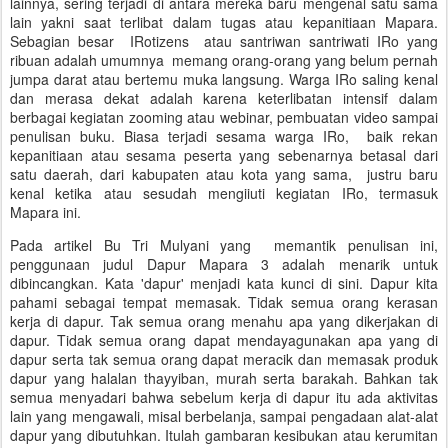
lainnya, sering terjadi di antara mereka baru mengenal satu sama
lain yakni saat terlibat dalam tugas atau kepanitiaan Mapara.
Sebagian besar IRotizens atau santriwan santriwati IRo yang
ribuan adalah umumnya memang orang-orang yang belum pernah
jumpa darat atau bertemu muka langsung. Warga IRo saling kenal
dan merasa dekat adalah karena keterlibatan intensif dalam
berbagai kegiatan zooming atau webinar, pembuatan video sampai
penulisan buku. Biasa terjadi sesama warga IRo, baik rekan
kepanitiaan atau sesama peserta yang sebenarnya betasal dari
satu daerah, dari kabupaten atau kota yang sama, justru baru
kenal ketika atau sesudah mengiiuti kegiatan IRo, termasuk
Mapara ini.
Pada artikel Bu Tri Mulyani yang memantik penulisan ini,
penggunaan judul Dapur Mapara 3 adalah menarik untuk
dibincangkan. Kata 'dapur' menjadi kata kunci di sini. Dapur kita
pahami sebagai tempat memasak. Tidak semua orang kerasan
kerja di dapur. Tak semua orang menahu apa yang dikerjakan di
dapur. Tidak semua orang dapat mendayagunakan apa yang di
dapur serta tak semua orang dapat meracik dan memasak produk
dapur yang halalan thayyiban, murah serta barakah. Bahkan tak
semua menyadari bahwa sebelum kerja di dapur itu ada aktivitas
lain yang mengawali, misal berbelanja, sampai pengadaan alat-alat
dapur yang dibutuhkan. Itulah gambaran kesibukan atau kerumitan