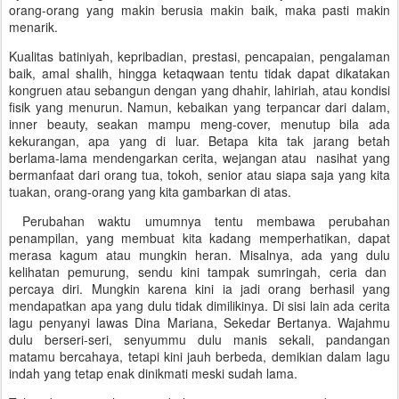
orang-orang yang makin berusia makin baik, maka pasti makin
menarik.
Kualitas batiniyah, kepribadian, prestasi, pencapaian, pengalaman
baik, amal shalih, hingga ketaqwaan tentu tidak dapat dikatakan
kongruen atau sebangun dengan yang dhahir, lahiriah, atau kondisi
fisik yang menurun. Namun, kebaikan yang terpancar dari dalam,
inner beauty, seakan mampu meng-cover, menutup bila ada
kekurangan, apa yang di luar. Betapa kita tak jarang betah
berlama-lama mendengarkan cerita, wejangan atau nasihat yang
bermanfaat dari orang tua, tokoh, senior atau siapa saja yang kita
tuakan, orang-orang yang kita gambarkan di atas.
Perubahan waktu umumnya tentu membawa perubahan
penampilan, yang membuat kita kadang memperhatikan, dapat
merasa kagum atau mungkin heran. Misalnya, ada yang dulu
kelihatan pemurung, sendu kini tampak sumringah, ceria dan
percaya diri. Mungkin karena kini ia jadi orang berhasil yang
mendapatkan apa yang dulu tidak dimilikinya. Di sisi lain ada cerita
lagu penyanyi lawas Dina Mariana, Sekedar Bertanya. Wajahmu
dulu berseri-seri, senyummu dulu manis sekali, pandangan
matamu bercahaya, tetapi kini jauh berbeda, demikian dalam lagu
indah yang tetap enak dinikmati meski sudah lama.