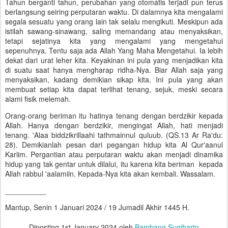
Tahun berganti tahun, perubahan yang otomatis terjadi pun terus
berlangsung seiring perputaran waktu. Di dalamnya kita mengalami
segala sesuatu yang orang lain tak selalu mengikuti. Meskipun ada
istilah sawang-sinawang, saling memandang atau menyaksikan,
tetapi sejatinya kita yang mengalami yang mengetahui
sepenuhnya. Tentu saja ada Allah Yang Maha Mengetahui. Ia lebih
dekat dari urat leher kita. Keyakinan ini pula yang menjadikan kita
di suatu saat hanya mengharap ridha-Nya. Biar Allah saja yang
menyaksikan, kadang demikian sikap kita. Ini pula yang akan
membuat setiap kita dapat terlihat tenang, sejuk, meski secara
alami fisik melemah.
Orang-orang beriman itu hatinya tenang dengan berdzikir kepada
Allah. Hanya dengan berdzikir, mengingat Allah, hati menjadi
tenang. 'Alaa biddzikrillaahi tathmainnul quluub. (QS.13 Ar Ra'du:
28). Demikianlah pesan dari pegangan hidup kita Al Qur'aanul
Kariim. Pergantian atau perputaran waktu akan menjadi dinamika
hidup yang tak gentar untuk dilalui, itu karena kita beriman kepada
Allah rabbul 'aalamiin. Kepada-Nya kita akan kembali. Wassalam.
__________
Mantup, Senin 1 Januari 2024 / 19 Jumadil Akhir 1445 H.
Diposting
1st January 2024
oleh
Bambang Sugiharto