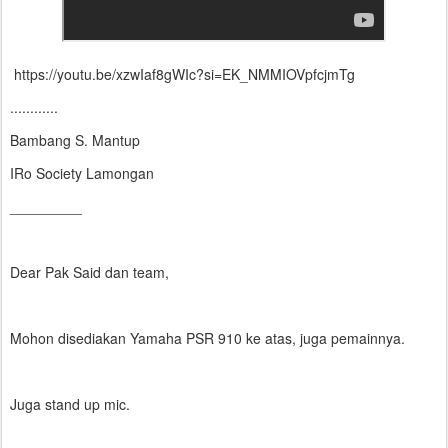
https://youtu.be/xzwIaf8gWIc?si=EK_NMMIOVpfcjmTg
............
Bambang S. Mantup
IRo Society Lamongan
_________
Dear Pak Said dan team,
Mohon disediakan Yamaha PSR 910 ke atas, juga pemainnya.
Juga stand up mic.