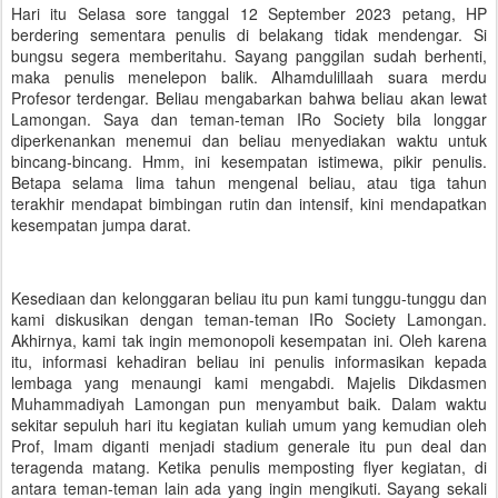
Hari itu Selasa sore tanggal 12 September 2023 petang, HP
berdering sementara penulis di belakang tidak mendengar. Si
bungsu segera memberitahu. Sayang panggilan sudah berhenti,
maka penulis menelepon balik. Alhamdulillaah suara merdu
Profesor terdengar. Beliau mengabarkan bahwa beliau akan lewat
Lamongan. Saya dan teman-teman IRo Society bila longgar
diperkenankan menemui dan beliau menyediakan waktu untuk
bincang-bincang. Hmm, ini kesempatan istimewa, pikir penulis.
Betapa selama lima tahun mengenal beliau, atau tiga tahun
terakhir mendapat bimbingan rutin dan intensif, kini mendapatkan
kesempatan jumpa darat.
Kesediaan dan kelonggaran beliau itu pun kami tunggu-tunggu dan
kami diskusikan dengan teman-teman IRo Society Lamongan.
Akhirnya, kami tak ingin memonopoli kesempatan ini. Oleh karena
itu, informasi kehadiran beliau ini penulis informasikan kepada
lembaga yang menaungi kami mengabdi. Majelis Dikdasmen
Muhammadiyah Lamongan pun menyambut baik. Dalam waktu
sekitar sepuluh hari itu kegiatan kuliah umum yang kemudian oleh
Prof, Imam diganti menjadi stadium generale itu pun deal dan
teragenda matang. Ketika penulis memposting flyer kegiatan, di
antara teman-teman lain ada yang ingin mengikuti. Sayang sekali