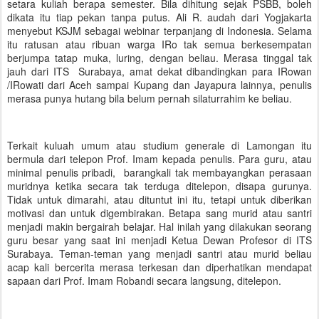
setara kuliah berapa semester. Bila dihitung sejak PSBB, boleh
dikata itu tiap pekan tanpa putus. Ali R. audah dari Yogjakarta
menyebut KSJM sebagai webinar terpanjang di Indonesia. Selama
itu ratusan atau ribuan warga IRo tak semua berkesempatan
berjumpa tatap muka, luring, dengan beliau. Merasa tinggal tak
jauh dari ITS Surabaya, amat dekat dibandingkan para IRowan
/IRowati dari Aceh sampai Kupang dan Jayapura lainnya, penulis
merasa punya hutang bila belum pernah silaturrahim ke beliau.
Terkait kuluah umum atau studium generale di Lamongan itu
bermula dari telepon Prof. Imam kepada penulis. Para guru, atau
minimal penulis pribadi, barangkali tak membayangkan perasaan
muridnya ketika secara tak terduga ditelepon, disapa gurunya.
Tidak untuk dimarahi, atau dituntut ini itu, tetapi untuk diberikan
motivasi dan untuk digembirakan. Betapa sang murid atau santri
menjadi makin bergairah belajar. Hal inilah yang dilakukan seorang
guru besar yang saat ini menjadi Ketua Dewan Profesor di ITS
Surabaya. Teman-teman yang menjadi santri atau murid beliau
acap kali bercerita merasa terkesan dan diperhatikan mendapat
sapaan dari Prof. Imam Robandi secara langsung, ditelepon.