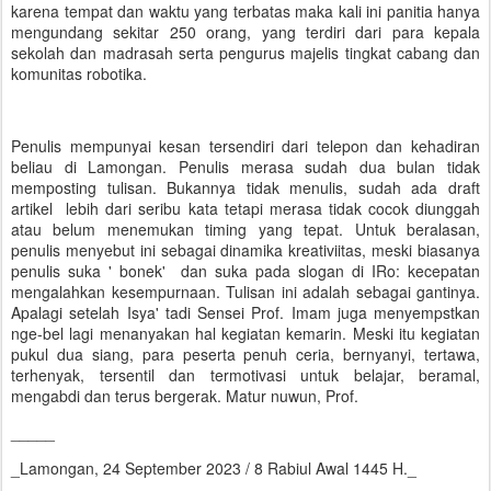
karena tempat dan waktu yang terbatas maka kali ini panitia hanya
mengundang sekitar 250 orang, yang terdiri dari para kepala
sekolah dan madrasah serta pengurus majelis tingkat cabang dan
komunitas robotika.
Penulis mempunyai kesan tersendiri dari telepon dan kehadiran
beliau di Lamongan. Penulis merasa sudah dua bulan tidak
memposting tulisan. Bukannya tidak menulis, sudah ada draft
artikel lebih dari seribu kata tetapi merasa tidak cocok diunggah
atau belum menemukan timing yang tepat. Untuk beralasan,
penulis menyebut ini sebagai dinamika kreativiitas, meski biasanya
penulis suka ' bonek' dan suka pada slogan di IRo: kecepatan
mengalahkan kesempurnaan. Tulisan ini adalah sebagai gantinya.
Apalagi setelah Isya' tadi Sensei Prof. Imam juga menyempstkan
nge-bel lagi menanyakan hal kegiatan kemarin. Meski itu kegiatan
pukul dua siang, para peserta penuh ceria, bernyanyi, tertawa,
terhenyak, tersentil dan termotivasi untuk belajar, beramal,
mengabdi dan terus bergerak. Matur nuwun, Prof.
_____
_Lamongan, 24 September 2023 / 8 Rabiul Awal 1445 H._