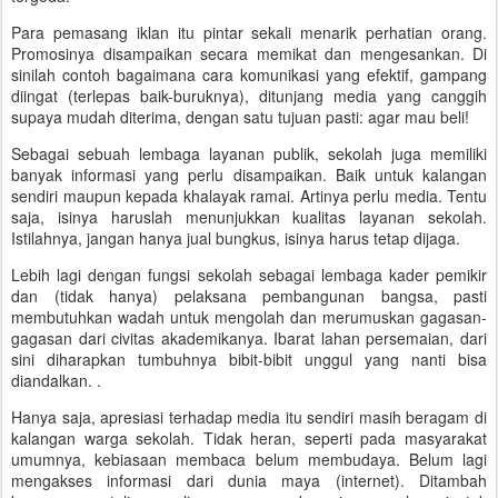
Para pemasang iklan itu pintar sekali menarik perhatian orang.
Promosinya disampaikan secara memikat dan mengesankan. Di
sinilah contoh bagaimana cara komunikasi yang efektif, gampang
diingat (terlepas baik-buruknya), ditunjang media yang canggih
supaya mudah diterima, dengan satu tujuan pasti: agar mau beli!
Sebagai sebuah lembaga layanan publik, sekolah juga memiliki
banyak informasi yang perlu disampaikan. Baik untuk kalangan
sendiri maupun kepada khalayak ramai. Artinya perlu media. Tentu
saja, isinya haruslah menunjukkan kualitas layanan sekolah.
Istilahnya, jangan hanya jual bungkus, isinya harus tetap dijaga.
Lebih lagi dengan fungsi sekolah sebagai lembaga kader pemikir
dan (tidak hanya) pelaksana pembangunan bangsa, pasti
membutuhkan wadah untuk mengolah dan merumuskan gagasan-
gagasan dari civitas akademikanya. Ibarat lahan persemaian, dari
sini diharapkan tumbuhnya bibit-bibit unggul yang nanti bisa
diandalkan. .
Hanya saja, apresiasi terhadap media itu sendiri masih beragam di
kalangan warga sekolah. Tidak heran, seperti pada masyarakat
umumnya, kebiasaan membaca belum membudaya. Belum lagi
mengakses informasi dari dunia maya (internet). Ditambah