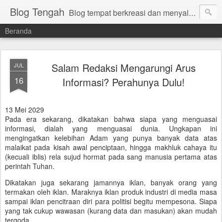
Blog Tengah
Blog tempat berkreasi dan menyalurkan gagasan yang manfaat. Bambang Sugiharto.
Beranda
Salam Redaksi Mengarungi Arus
JUL
16
Informasi? Perahunya Dulu!
13 Mei 2029
Pada era sekarang, dikatakan bahwa siapa yang menguasai
informasi, dialah yang menguasai dunia. Ungkapan ini
mengingatkan kelebihan Adam yang punya banyak data atas
malaikat pada kisah awal penciptaan, hingga makhluk cahaya itu
(kecuali iblis) rela sujud hormat pada sang manusia pertama atas
perintah Tuhan.
Dikatakan juga sekarang jamannya iklan, banyak orang yang
termakan oleh iklan. Maraknya iklan produk industri di media masa
sampai iklan pencitraan diri para politisi begitu mempesona. Siapa
yang tak cukup wawasan (kurang data dan masukan) akan mudah
tergoda.